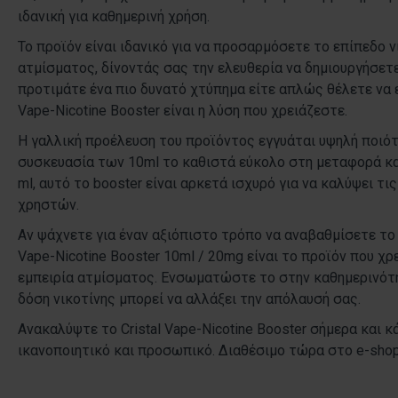
ιδανική για καθημερινή χρήση.
Το προϊόν είναι ιδανικό για να προσαρμόσετε το επίπεδο 
ατμίσματος, δίνοντάς σας την ελευθερία να δημιουργήσετε 
προτιμάτε ένα πιο δυνατό χτύπημα είτε απλώς θέλετε να ε
Vape-Nicotine Booster είναι η λύση που χρειάζεστε.
Η γαλλική προέλευση του προϊόντος εγγυάται υψηλή ποιότ
συσκευασία των 10ml το καθιστά εύκολο στη μεταφορά κα
ml, αυτό το booster είναι αρκετά ισχυρό για να καλύψει τ
χρηστών.
Αν ψάχνετε για έναν αξιόπιστο τρόπο να αναβαθμίσετε το ά
Vape-Nicotine Booster 10ml / 20mg είναι το προϊόν που χ
εμπειρία ατμίσματος. Ενσωματώστε το στην καθημερινότ
δόση νικοτίνης μπορεί να αλλάξει την απόλαυσή σας.
Ανακαλύψτε το Cristal Vape-Nicotine Booster σήμερα και 
ικανοποιητικό και προσωπικό. Διαθέσιμο τώρα στο e-shop