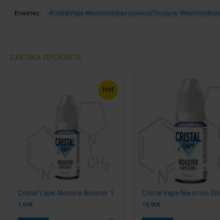
Ετικέτες:
#CristalVape #ΝικοτίνηΗλεκτρονικούΤσιγάρου #ΝικοτίνηBo
ΣΧΕΤΙΚΆ ΠΡΟΪΌΝΤΑ
Hot
Cristal Vape-Nicotine Booster 10ml / 20mg
1,99€
19,90€