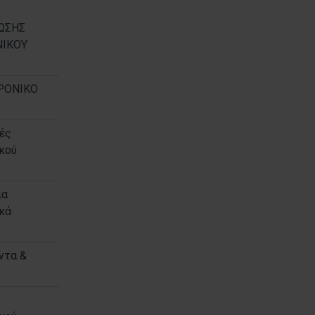
ΩΣΗΣ
ΙΚΟΥ
ΡΟΝΙΚΟ
ές
κού
ια
κά
ντα &