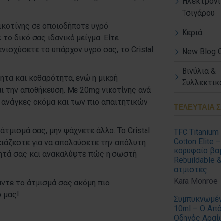
Ηλεκτρονι
Τσιγάρου
νικοτίνης σε οποιοδήποτε υγρό
Κεριά
το δικό σας ιδανικό μείγμα. Είτε
νισχύσετε το υπάρχον υγρό σας, το Cristal
New Blog 
Βινύλια &
ητα και καθαρότητα, ενώ η μικρή
Συλλεκτικο
ι την αποθήκευση. Με 20mg νικοτίνης ανά
ις ανάγκες ακόμα και των πιο απαιτητικών
ΤΕΛΕΥΤΑΊΑ 
τμισμά σας, μην ψάχνετε άλλο. Το Cristal
TFC Titanium 
Cotton Elite –
ρειάζεστε για να απολαύσετε την απόλυτη
κορυφαίο βαμ
ητά σας και ανακαλύψτε πώς η σωστή
Rebuildable &
ατμιστές
Kara Monroe
κάντε το άτμισμά σας ακόμη πιο
 μας!
Συμπυκνωμέ
10ml – Ο Απ
Οδηγός Αραί