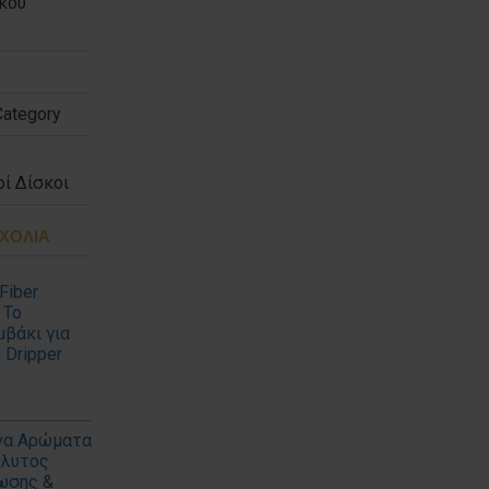
κού
Category
ί Δίσκοι
ΣΧΌΛΙΑ
Fiber
 Το
βάκι για
 Dripper
να Αρώματα
όλυτος
ωσης &