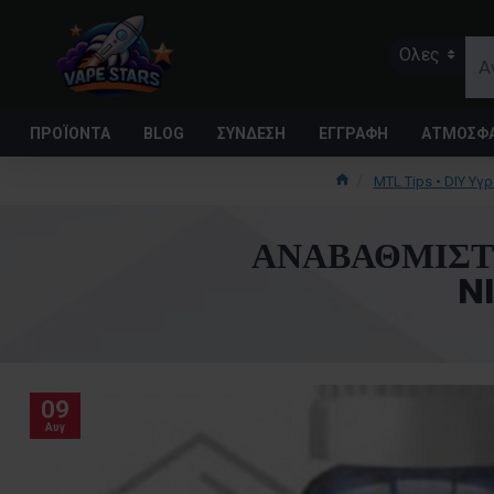
Ολες
ΠΡΟΪΌΝΤΑ
BLOG
ΣΥΝΔΕΣΗ
ΕΓΓΡΑΦΗ
ΑΤΜΟΣΦΑ
MTL Tips • DIY Υγ
ΑΝΑΒΑΘΜΊΣΤΕ
N
09
Αυγ