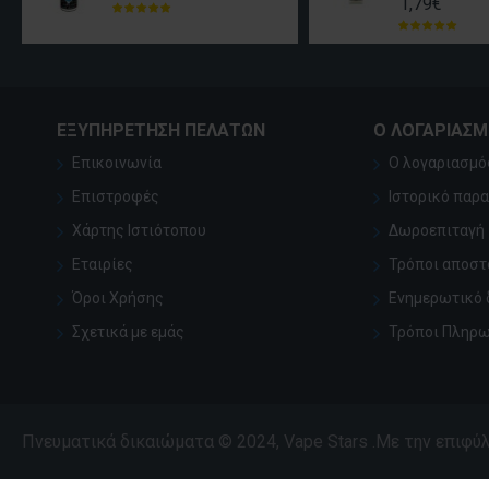
1,79€
ΕΞΥΠΗΡΈΤΗΣΗ ΠΕΛΑΤΏΝ
Ο ΛΟΓΑΡΙΑΣ
Επικοινωνία
Ο λογαριασμό
Επιστροφές
Ιστορικό παρ
Χάρτης Ιστιότοπου
Δωροεπιταγή
Εταιρίες
Τρόποι αποστ
Όροι Χρήσης
Ενημερωτικό 
Σχετικά με εμάς
Τρόποι Πληρ
Πνευματικά δικαιώματα © 2024, Vape Stars .Με την επιφ