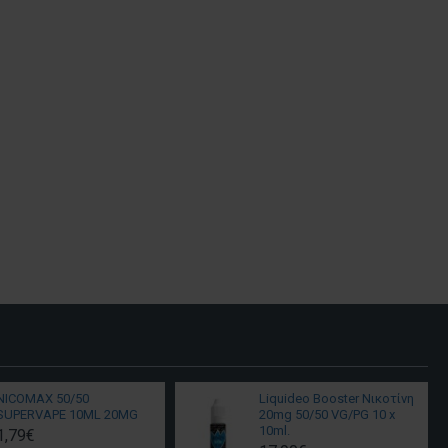
NICOMAX 50/50
Liquideo Booster Νικοτίνη
SUPERVAPE 10ML 20MG
20mg 50/50 VG/PG 10 x
10ml.
1,79€