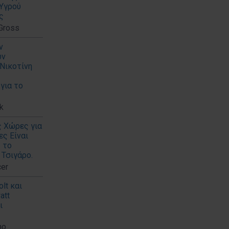
 Υγρού
ς
 Gross
ν
ών
Νικοτίνη
για το
k
ς Χώρες για
ες Είναι
 το
Τσιγάρο.
er
lt και
att
ι
no