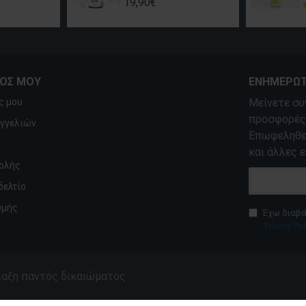
19,90€
ΜΌΣ ΜΟΥ
ΕΝΗΜΕΡΩΤ
ς μου
Μείνετε συ
προσφορές,
αγγελιών
Επωφεληθεί
και άλλες ε
ολής
δελτίο
ωμής
Έχω διαβά
Privacy Pol
ύλαξη παντός δικαιώματος