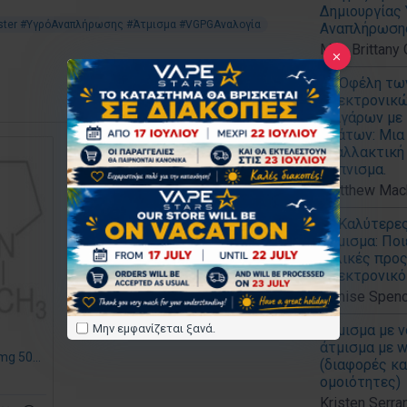
Δημιουργίας
oster #ΥγρόΑναπλήρωσης #Άτμισμα #VGPGΑναλογία
Αναπλήρωση
Mrs. Brittany
Τα Οφέλη τω
Ηλεκτρονικ
Τσιγάρων με 
Αλάτων: Μια
Εναλλακτική 
Καπνισμα.
Matthew Mac
Οι Καλύτερε
Άτμισμα: Ποι
Φιλικές προς
Ηλεκτρονικό 
Denise Spenc
Μην εμφανίζεται ξανά.
Άτμισμα με vo
άτμισμα με w
Cristal Vape Νικοτίνη 20mg 50/50 VG/PG 10ml10 τεμάχια
(διαφορές κα
ομοιότητες)
Kristen Serra