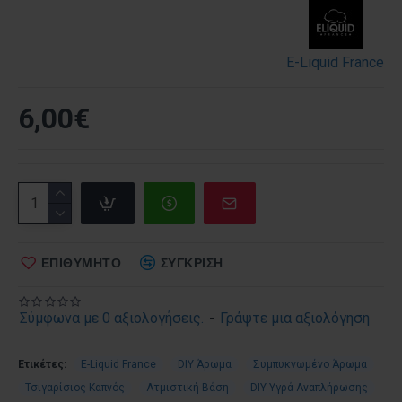
E-Liquid France
6,00€
ΕΠΙΘΥΜΗΤΌ
ΣΎΓΚΡΙΣΗ
Σύμφωνα με 0 αξιολογήσεις.
-
Γράψτε μια αξιολόγηση
Ετικέτες:
E-Liquid France
DIY Άρωμα
Συμπυκνωμένο Άρωμα
Τσιγαρίσιος Καπνός
Ατμιστική Βάση
DIY Υγρά Αναπλήρωσης