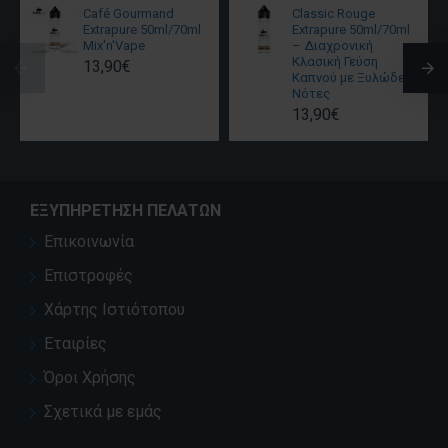
Café Gourmand
Classic Rouge
Extrapure 50ml/70ml
Extrapure 50ml/70ml
Mix'n'Vape
– Διαχρονική
Κλασική Γεύση
13,90€
Καπνού με Ξυλώδεις
Νότες
13,90€
ΕΞΥΠΗΡΈΤΗΣΗ ΠΕΛΑΤΏΝ
Επικοινωνία
Επιστροφές
Χάρτης Ιστιότοπου
Εταιρίες
Όροι Χρήσης
Σχετικά με εμάς