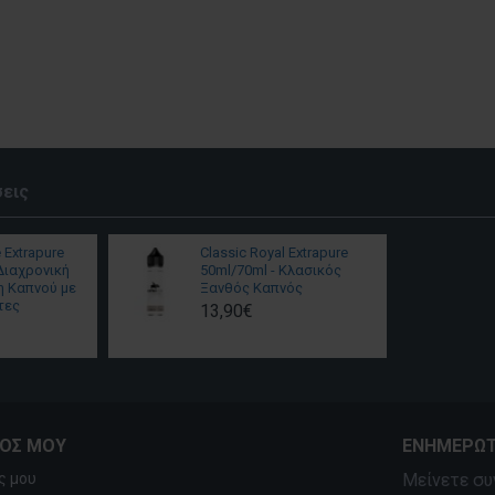
εις
 Extrapure
Classic Royal Extrapure
Διαχρονική
50ml/70ml - Κλασικός
η Καπνού με
Ξανθός Καπνός
τες
13,90€
ΜΌΣ ΜΟΥ
ΕΝΗΜΕΡΩΤ
ς μου
Μείνετε συ