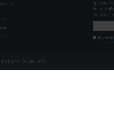
προσφορές,
αγγελιών
Επωφεληθεί
και άλλες ε
ολής
δελτίο
ωμής
Έχω διαβά
Privacy Pol
ύλαξη παντός δικαιώματος
εις
 Extrapure
Classic Royal Extrapure
Διαχρονική
50ml/70ml - Κλασικός
η Καπνού με
Ξανθός Καπνός
τες
13,90€