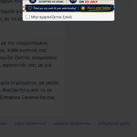
υγρών που ξεχωρίζουν.
iquide à booster),
Μην εμφανίζεται ξανά.
 αν το επιθυμείτε.
, με την ισορροπημένη
ας. Κάθε εισπνοή σας
θυμίζει ζεστές αναμνήσεις
, αφήνοντάς σας με μια
ιρία ατμίσματος, με γεύση
α. Ανεξάρτητα από το αν
Extrapure Caramel θα σας
γάρο
χωρίς γλυκαντικά
γαλλικής προέλευσης
καθημερινή χρήση