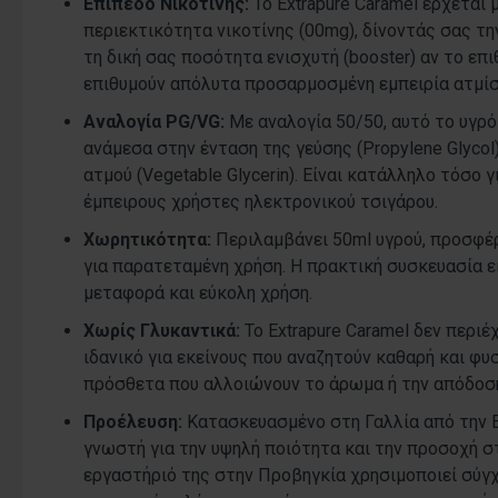
Επίπεδο Νικοτίνης:
Το Extrapure Caramel έρχεται 
περιεκτικότητα νικοτίνης (00mg), δίνοντάς σας τ
τη δική σας ποσότητα ενισχυτή (booster) αν το επι
επιθυμούν απόλυτα προσαρμοσμένη εμπειρία ατμί
Αναλογία PG/VG:
Με αναλογία 50/50, αυτό το υγρό
ανάμεσα στην ένταση της γεύσης (Propylene Glycol
ατμού (Vegetable Glycerin). Είναι κατάλληλο τόσο γ
έμπειρους χρήστες ηλεκτρονικού τσιγάρου.
Χωρητικότητα:
Περιλαμβάνει 50ml υγρού, προσφέ
για παρατεταμένη χρήση. Η πρακτική συσκευασία εί
μεταφορά και εύκολη χρήση.
Χωρίς Γλυκαντικά:
Το Extrapure Caramel δεν περιέχ
ιδανικό για εκείνους που αναζητούν καθαρή και φυ
πρόσθετα που αλλοιώνουν το άρωμα ή την απόδοση
Προέλευση:
Κατασκευασμένο στη Γαλλία από την Ex
γνωστή για την υψηλή ποιότητα και την προσοχή σ
εργαστήριό της στην Προβηγκία χρησιμοποιεί σύγ