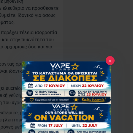
με μηδενική
ην ελευθερία να προσθέσετε
θυμείτε. Ιδανικό για όσους
σματος.
 παρέχει τέλεια ισορροπία
) και στην πυκνότητα του
ια αρχάριους όσο και για
ροντας αρκετή ποσότητα
ναι ιδανική για καθημερινή
ει sucralose, κάνοντάς το
σική γεύση, χωρίς
 του υγρού.
trapure, μια εταιρεία
τη λεπτομέρεια. Το
χρονες μεθόδους και