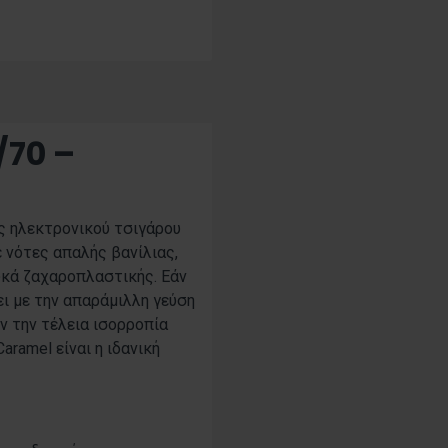
/70 –
ς ηλεκτρονικού τσιγάρου
 νότες απαλής βανίλιας,
υκά ζαχαροπλαστικής. Εάν
ει με την απαράμιλλη γεύση
ύν την τέλεια ισορροπία
aramel είναι η ιδανική