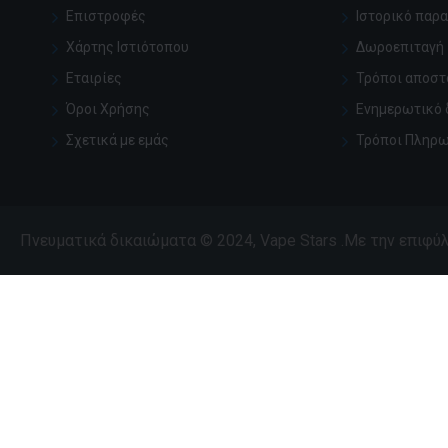
Επιστροφές
Ιστορικό παρ
Χάρτης Ιστιότοπου
Δωροεπιταγή
Εταιρίες
Τρόποι αποστ
Όροι Χρήσης
Ενημερωτικό 
Σχετικά με εμάς
Τρόποι Πληρ
Πνευματικά δικαιώματα © 2024, Vape Stars .Με την επιφ
Μπορεί επίσης να σας αρέσει
Περισσότερες εμφανίσ
Café Gourmand Extrapure
Classic Rouge
50ml/70ml Mix'n'Vape
50ml/70ml – 
Κλασική Γεύσ
13,90€
Ξυλώδεις Νό
13,90€