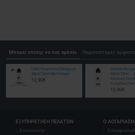
Μπορεί επίσης να σας αρέσει
Περισσότερες εμφανίσ
Café Gourmand Extrapure
Classic Rouge
50ml/70ml Mix'n'Vape
50ml/70ml – 
Κλασική Γεύσ
13,90€
Ξυλώδεις Νό
13,90€
ΕΞΥΠΗΡΈΤΗΣΗ ΠΕΛΑΤΏΝ
Ο ΛΟΓΑΡΙΑΣ
Επικοινωνία
Ο λογαριασμό