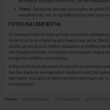
αυστηρούς ελέγχους ποιότητας για την παραγωγή 
Τύπος:
Πρόκειται για υγρό ενισχυμένο σε γεύση (E-l
επιτρέποντάς σας να προσθέσετε booster νικοτίνης
ΓΕΎΣΗ ΚΑΙ ΕΜΠΕΙΡΊΑ:
Το Extrapure Caramel είναι μια ωδή στη γεύση καραμέλας
γλυκύτητα να συνοδεύεται από διακριτικές νότες βανίλι
γεμίζει με μια γλυκιά, σχεδόν καραμελένια αίσθηση που 
από ζαχαροπλαστεία. Η επίγευση είναι μακράς διάρκειας
ευχάριστη αίσθηση ικανοποίησης.
Η ιδανική επιλογή για όσους αναζητούν μια premium εμπε
που δεν βαραίνει και παραμένει ευχάριστη όλη την ημέρ
προτιμάτε να ατμίζετε περιστασιακά ή συστηματικά, το 
εντυπωσιάσει.
Ετικέτες:
υγρό αναπλήρωσης
γεύση καραμέλας
ηλεκτρονικό τσι