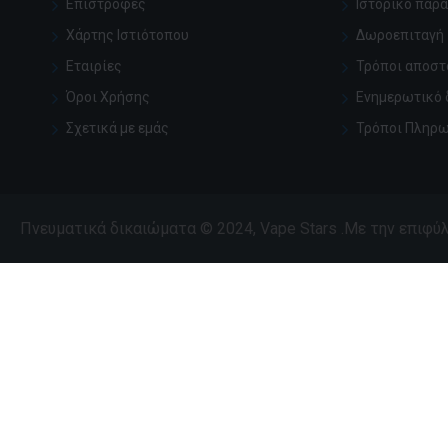
Επιστροφές
Ιστορικό παρ
Χάρτης Ιστιότοπου
Δωροεπιταγή
Εταιρίες
Τρόποι αποστ
Όροι Χρήσης
Ενημερωτικό 
Σχετικά με εμάς
Τρόποι Πληρ
Πνευματικά δικαιώματα © 2024, Vape Stars .Με την επιφ
Περισσότερες εμφανίσεις
BOOSTER LIQUIDEO 10ML
Boost Obviou
20MG
10ml 20mg - T
50/50
1,79€
1,79€