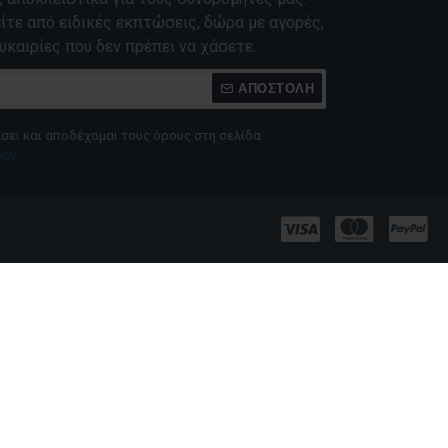
τε από ειδικές εκπτώσεις, δώρα με αγορές,
υκαιρίες που δεν πρέπει να χάσετε.
ΑΠΟΣΤΟΛΉ
σει και αποδέχομαι τους όρους στη σελίδα
icy
NICOMAX 50/50
Liquideo Booster Νικοτίνη
SUPERVAPE 10ML 20MG
20mg 50/50 VG/PG 10 x
10ml.
1,79€
17,90€