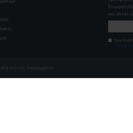
αγγελιών
Επωφεληθεί
και άλλες ε
ολής
δελτίο
ωμής
Έχω διαβά
Privacy Pol
ύλαξη παντός δικαιώματος
s Liquids
Cristal Vape Νικοτίνη
ype : PG/VG
20mg 50/50 VG/PG 10ml10
τεμάχια
19,90€