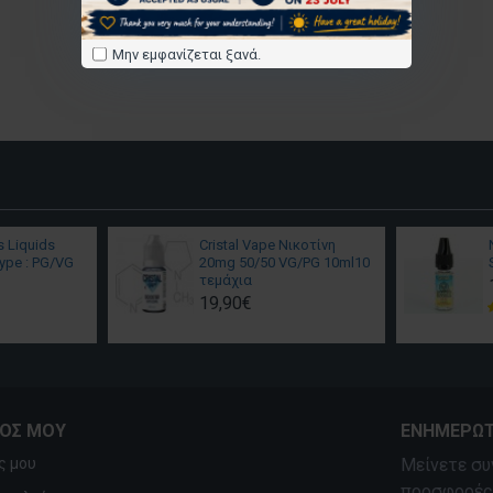
Μην εμφανίζεται ξανά.
s Liquids
Cristal Vape Νικοτίνη
ype : PG/VG
20mg 50/50 VG/PG 10ml10
τεμάχια
19,90€
ΜΌΣ ΜΟΥ
ΕΝΗΜΕΡΩΤ
ς μου
Μείνετε συ
προσφορές,