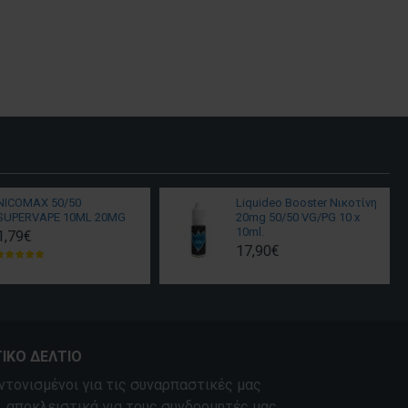
NICOMAX 50/50
Liquideo Booster Νικοτίνη
SUPERVAPE 10ML 20MG
20mg 50/50 VG/PG 10 x
10ml.
1,79€
17,90€
ΙΚΌ ΔΕΛΤΊΟ
ντονισμένοι για τις συναρπαστικές μας
 αποκλειστικά για τους συνδρομητές μας.