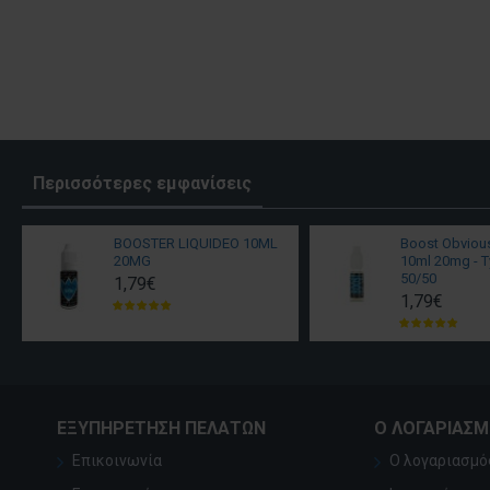
Περισσότερες εμφανίσεις
BOOSTER LIQUIDEO 10ML
Boost Obviou
20MG
10ml 20mg - T
50/50
1,79€
1,79€
ΕΞΥΠΗΡΈΤΗΣΗ ΠΕΛΑΤΏΝ
Ο ΛΟΓΑΡΙΑΣ
Επικοινωνία
Ο λογαριασμό