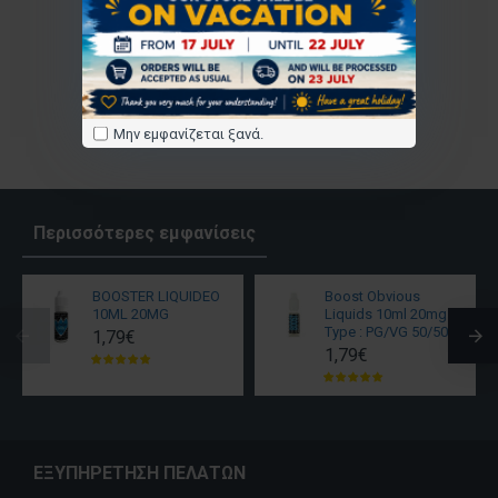
Μην εμφανίζεται ξανά.
Περισσότερες εμφανίσεις
BOOSTER LIQUIDEO
Boost Obvious
10ML 20MG
Liquids 10ml 20mg -
Type : PG/VG 50/50
1,79€
1,79€
ΕΞΥΠΗΡΈΤΗΣΗ ΠΕΛΑΤΏΝ