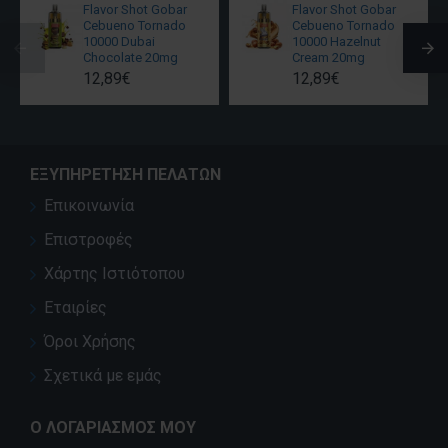
Flavor Shot Gobar
Flavor Shot Gobar
Cebueno Tornado
Cebueno Tornado
10000 Dubai
10000 Hazelnut
Chocolate 20mg
Cream 20mg
12,89€
12,89€
ΕΞΥΠΗΡΈΤΗΣΗ ΠΕΛΑΤΏΝ
Επικοινωνία
Επιστροφές
Χάρτης Ιστιότοπου
Εταιρίες
Όροι Χρήσης
Σχετικά με εμάς
Ο ΛΟΓΑΡΙΑΣΜΌΣ ΜΟΥ