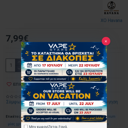
XO Havana
7,99€
ΕΠΙΘΥΜΗΤΌ
ΣΎΓΚΡΙΣΗ
Σύμφωνα με 0 αξιολογήσεις.
-
Γράψτε μια αξιολόγηση
Ετικέτες:
ηλεκτρονικό πούρο
XO Havana Cubana
premium
μίας χρήσης
20mg νικοτίνης
2ml
καπνικά αρώματα
Μην εμφανίζεται ξανά.